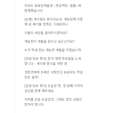
카라도 동료단체들과 <프로젝트: 탈출>에
함께했습니다
[논평] 개식용은 종식되는데, 개농장에 의존
해 온 폐기물 정책은 그대로라니
이들의 세상을 열어주시겠어요?
개농장의 개들을 살리고 싶으신가요?
누가 학대 받는 개농장 개들을 지켰습니까
[입양/임보 행사] 참가 개체 프로필을 소개
합니다 - 개식용 종식을 위한 대
생존견에게 초복은 사형선고 농림부는 학살
방조 말라!
[입양/임보 행사] 도살장 밖, 첫 번째 기적의
순간을 함께 해주세요
자취를 감춘 도살업자, 그래도 법의 심판은
받아야 합니다.