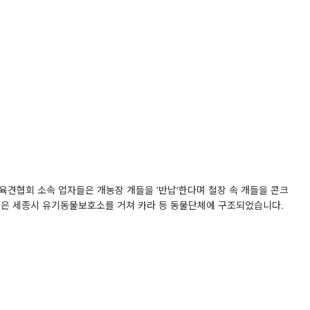
육견협회 소속 업자들은 개농장 개들을 '반납'한다며 철장 속 개들을 콘크
들은 세종시 유기동물보호소를 거쳐 카라 등 동물단체에 구조되었습니다.