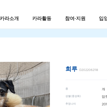
카라소개
카라활동
참여·지원
입
희루
D2022062118
종
개
성별(중성화)
암컷
추정나이
20