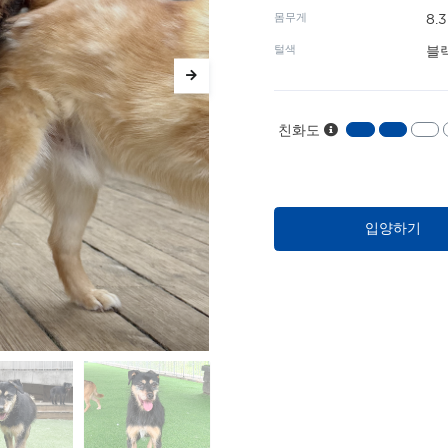
몸무게
8.
털색
블
친화도
입양하기