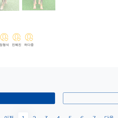
정형석
진혜진
허다중
이전
다음