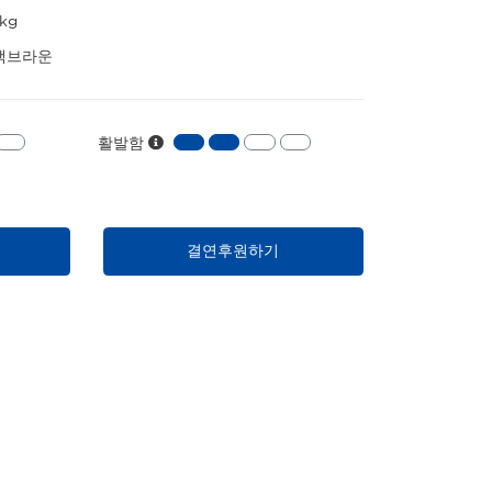
3kg
랙브라운
활발함
결연후원하기