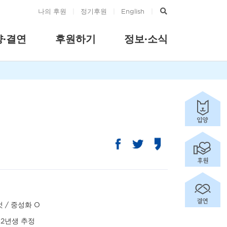
나의 후원
|
정기후원
|
English
|
양·결연
후원하기
정보·소식
 / 중성화 O
12년생 추정