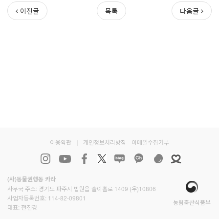
이전글
목록
다음글
이용약관
|
개인정보처리방침
이메일수집거부
(사)동물권행동 카라
사무국 주소: 경기도 파주시 법원읍 술이홀로 1409 (우)10806
사업자등록번호: 114-82-09801
농림축산식품부
대표: 전진경