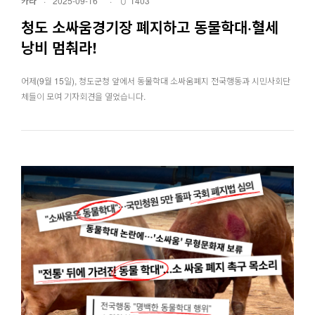
카라
·
2025-09-16
·
1403
청도 소싸움경기장 폐지하고 동물학대·혈세
낭비 멈춰라!
어제(9월 15일), 청도군청 앞에서 동물학대 소싸움폐지 전국행동과 시민사회단
체들이 모여 기자회견을 열었습니다.