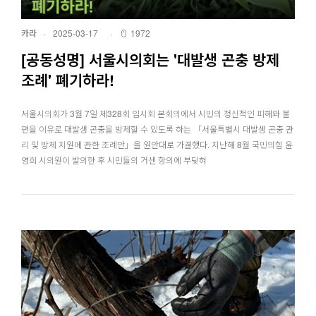
카라
·
2025-03-17
·
1972
[공동성명] 서울시의회는 '대발생 곤충 방제
조례' 폐기하라!
서울시의회가 3월 7일 제328회 임시회 본회의에서 시민의 정신적인 피해와 불
편을 이유로 대발생 곤충을 방제할 수 있도록 하는 「서울특별시 대발생 곤충 관
리 및 방제 지원에 관한 조례안」을 원안대로 가결했다. 지난해 8월 국민의힘 윤
영희 시의원이 발의한 후 시민들의 거센 항의에 부딪혀