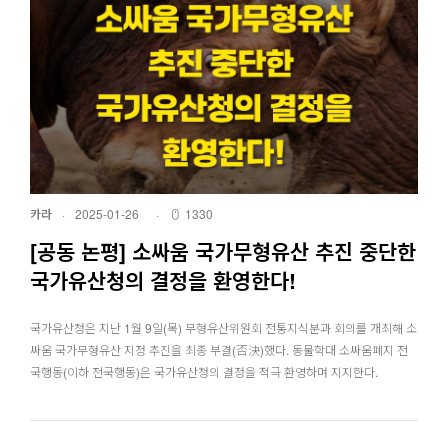
카라
·
2025-01-26
·
1330
[공동 논평] 소싸움 국가무형유산 추진 중단한
국가유산청의 결정을 환영한다!⠀
국가유산청은 지난 1월 9일(목) 무형유산위원회 전통지식분과 회의를 개최해 소
싸움 국가무형유산 지정 추진을 최종 부결(否決)했다. 동물학대 소싸움폐지 전
국행동(이하 전국행동)은 국가유산청의 결정을 적극 환영하며 지지한다.