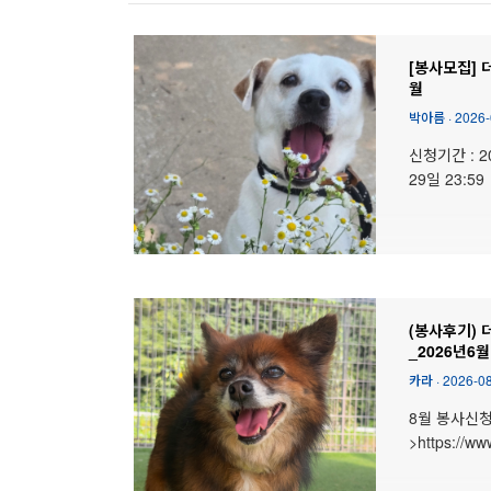
[봉사모집] 더
월
박아름
·
2026-
신청기간 : 2
29일 23:59
(봉사후기) 
_2026년6월
카라
·
2026-0
8월 봉사신
>https://ww