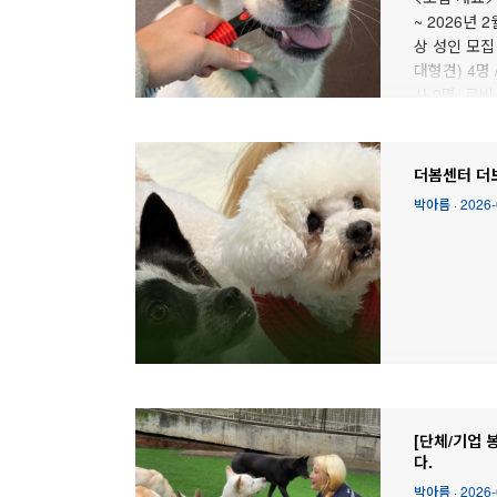
~ 2026년 2
상 성인 모집 
대형견) 4명 
사 2명/ 로비
에서 확인해주
http://pf.
09:00~18:0
더봄센터 더보
박아름
·
2026-
[단체/기업 
다.
박아름
·
2026-