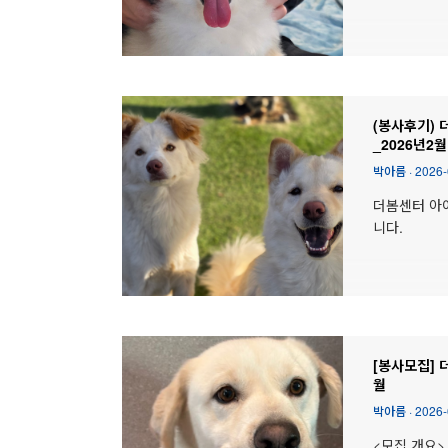
(봉사후기) 
_2026년2월
박아름
·
2026-
더봄센터 아
니다.
[봉사모집] 더
월
박아름
·
2026-
<모집 개요> 