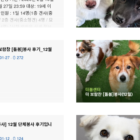
월 27일 23:59 대상: 19세 이
인원 : 1일 14명(1층 견사(중
/ 2층 견사(중소형견) 4명 / 묘
 4명) *신청 방법은 상세 정보
세요! *신청/취소 문의 :
kakao.com/_xnxesXn (운영시간
0)
람참 [돌봄]봉사 후기_12월
01-27
·
272
봉사] 12월 단체봉사 후기입니
01-12
·
124