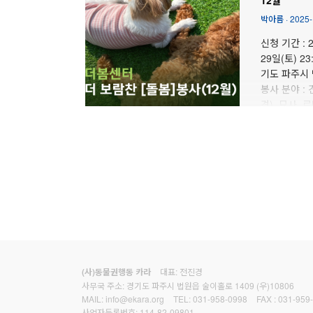
박아름
·
2025-
신청 기간 : 2
29일(토) 2
기도 파주시 
봉사 분야 :
견), 묘사,
대표: 전진경
(사)동물권행동 카라
사무국 주소: 경기도 파주시 법원읍 술이홀로 1409 (우)10806
MAIL:
info@ekara.org
TEL:
031-958-0998
FAX :
031-959
사업자등록번호: 114-82-09801