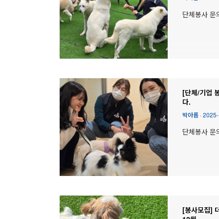
단체봉사 문의 :
[단체/기업 
다.
박아름
·
2025-
단체봉사 문의 :
[봉사모집] 
12월