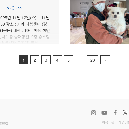
11-15
·
266
025년 11월 12일(수) ~ 11월
3:59 장소 : 카라 더봄센터 (경
법원읍) 대상 : 19세 이상 성인
 견사(1층 중대형견, 2층 중소형
 로비(번식장 구조견) 돌봄
Next
1
2
3
4
5
...
23
이용약관
개인정
-8602