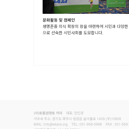
문화활동 및 캠페인
생명존중 의식 확장의 장을 마련하여 시민과 다양한
으로 선숙한 시민사회를 도모합니다.
대표: 전진경
(사)동물권행동 카라
사무국 주소: 경기도 파주시 법원읍 술이홀로 1409 (우)10806
MAIL:
info@ekara.org
TEL:
031-958-0998
FAX :
031-959