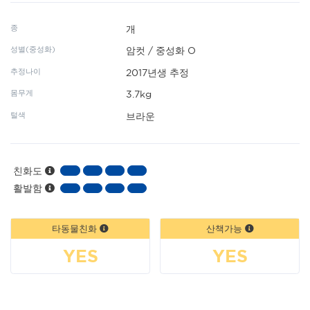
종
개
성별(중성화)
암컷 / 중성화 O
추정나이
2017년생 추정
몸무게
3.7kg
털색
브라운
친화도
활발함
타동물친화
산책가능
YES
YES