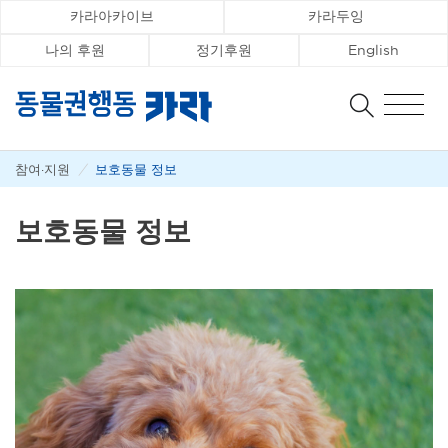
카라아카이브
카라두잉
나의 후원
정기후원
English
참여·지원
/
보호동물 정보
보호동물 정보