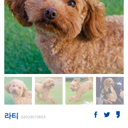
라티
D2023072603