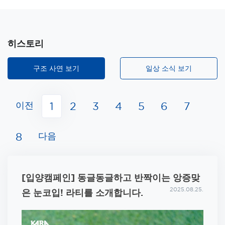
히스토리
구조 사연 보기
일상 소식 보기
이전
1
2
3
4
5
6
7
다음
8
[입양캠페인] 동글동글하고 반짝이는 앙증맞
2025.08.25.
은 눈코입! 라티를 소개합니다.