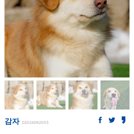
감자
D2024062003