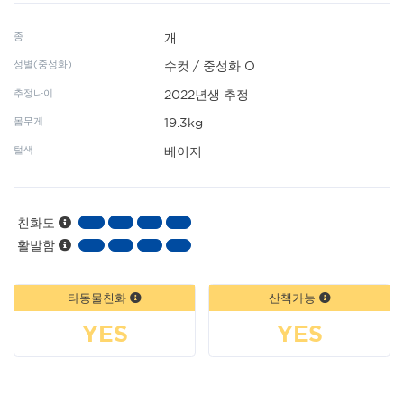
종
개
성별(중성화)
수컷 / 중성화 O
추정나이
2022년생 추정
몸무게
19.3kg
털색
베이지
친화도
활발함
타동물친화
산책가능
YES
YES