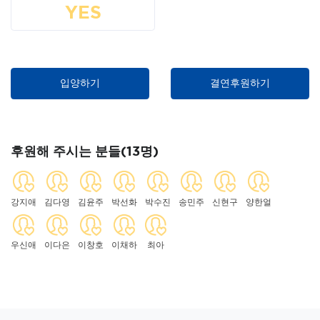
YES
입양하기
결연후원하기
후원해 주시는 분들(13명)
강지애
김다영
김윤주
박선화
박수진
송민주
신현구
양한얼
우신애
이다은
이창호
이채하
최아