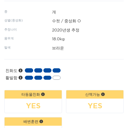
종
개
성별(중성화)
수컷 / 중성화 O
추정나이
2020년생 추정
몸무게
18.0kg
털색
브라운
친화도
활발함
타동물친화
산책가능
YES
YES
배변훈련