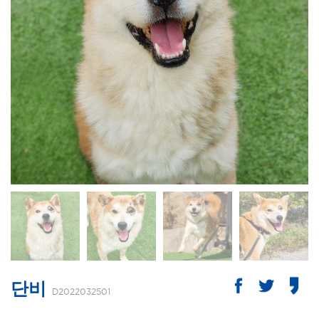
단비
D2022032501