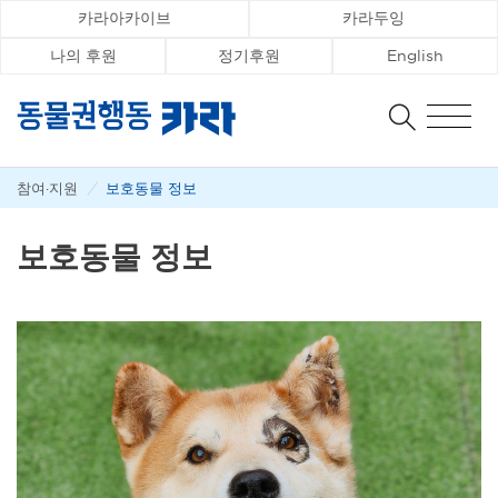
카라아카이브
카라두잉
나의 후원
정기후원
English
참여·지원
/
보호동물 정보
보호동물 정보