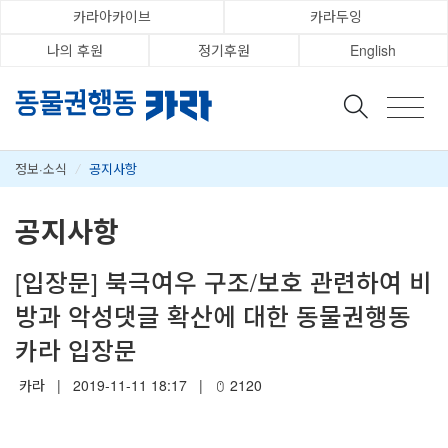
카라아카이브
카라두잉
나의 후원
정기후원
English
정보·소식
/
공지사항
공지사항
[입장문] 북극여우 구조/보호 관련하여 비
방과 악성댓글 확산에 대한 동물권행동
카라 입장문
카라
|
2019-11-11 18:17
|
2120