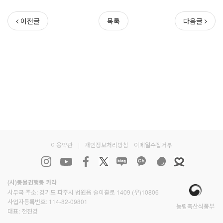
이전글
목록
다음글
이용약관
|
개인정보처리방침
이메일수집거부
(사)동물권행동 카라
사무국 주소: 경기도 파주시 법원읍 술이홀로 1409 (우)10806
사업자등록번호: 114-82-09801
농림축산식품부
대표: 전진경