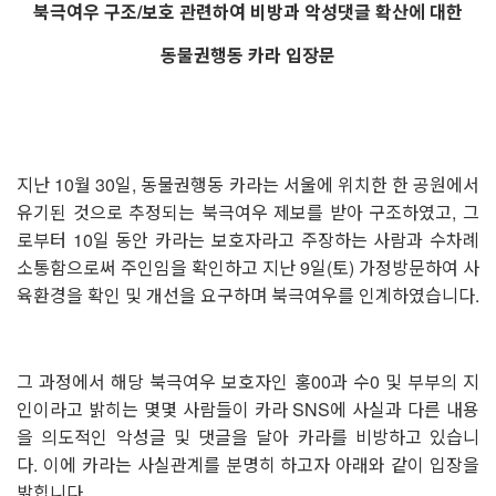
북극여우 구조
/
보호 관련하여 비방과 악성댓글 확산에 대한
동물권행동 카라 입장문
지난
10
월
30
일
,
동물권행동 카라는 서울에 위치한 한 공원에서
유기된 것으로 추정되는 북극여우 제보를 받아 구조하였고
,
그
로부터
10
일 동안 카라는 보호자라고 주장하는 사람과 수차례
소통함으로써 주인임을 확인하고 지난
9
일
(
토
)
가정방문하여 사
육환경을 확인 및 개선을 요구하며 북극여우를 인계하였습니다
.
그 과정에서 해당 북극여우 보호자인 홍
00
과 수
0
및 부부의 지
인이라고 밝히는 몇몇 사람들이 카라
SNS
에 사실과 다른 내용
을 의도적인 악성글 및 댓글을 달아 카라를 비방하고 있습니
다
.
이에 카라는 사실관계를 분명히 하고자 아래와 같이 입장을
밝힙니다
.