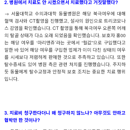
2.
병원에서 치료도 안 시켰으면서 치료했다고 거짓말했다
?
→
서울대학교 수의과대학 동물병원은 해당 북극여우에 대해
혈액 검사와
CT
촬영을 진행했고
,
설사의 원인으로 트리코모나
스 감염을 확인했습니다
. CT
촬영을 통해 북극여우 오른쪽 어깨
의 탈골 상태가 다소 오래 되었음을 확인했습니다
.
보호자 홍
00
는 해당 여우를
‘
마리앤쥬
’
라는 곳에서
“
헐값
”
으로 구입했다고
말한 바 있어 해당 여우를 구입한 업체가 이미 다친 상태의 여우
를 시세보다 저렴하게 판매한 것으로 추측하고 있습니다
.
또한
탈수증세도 있어 병원 측은 관련 처치를 진행했습니다
.
주지하
듯 동물에게 탈수교정과 안정적 보호 조치는 중요한 치료 행위
입니다
.
3.
치료비 청구한다더니 왜 청구하지 않느냐
?
아무것도 안하고
협박만 한 것이냐
?