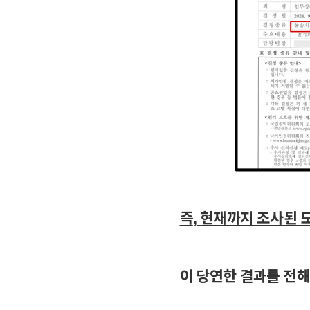
즉
,
현재까지 조사된 모
이 당연한 결과를 전