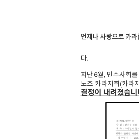
언제나 사랑으로 카라
다
.
지난 6월
,
민주사회를 
노조 카라지회(카라
결정이 내려졌습니