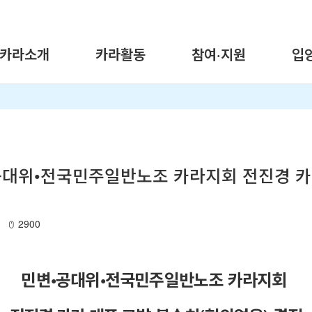
카라소개
카라활동
참여·지원
입
•공대위•전국민주일반노조 카라지회 전진경 카
2900
민변
•
공대위
•
전국민주일반노조 카라지회