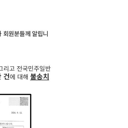
과 회원분들께 알립니
 그리고 전국민주일반
 건
불송치
에 대해