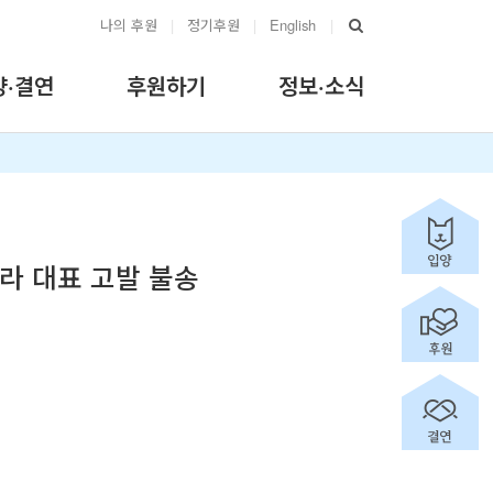
나의 후원
|
정기후원
|
English
|
양·결연
후원하기
정보·소식
라 대표 고발 불송