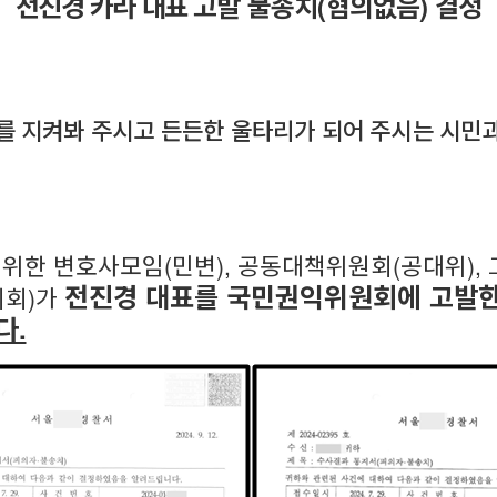
전진경 카라 대표
고발 불송치(혐의없음) 결정
를 지켜봐 주시고 든든한 울타리가 되어 주시는 시민
위한 변호사모임(민변), 공동대책위원회(공대위),
전진경 대표를 국민권익위원회에 고발한
지회)가
다.