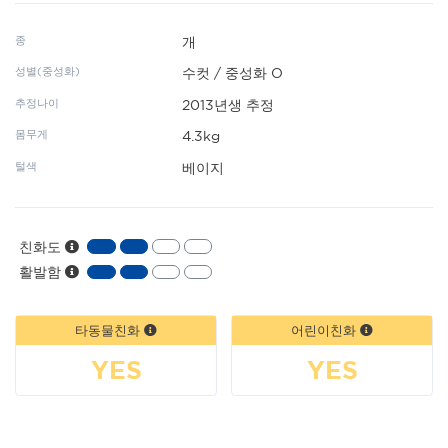
종
개
성별(중성화)
수컷 / 중성화 O
추정나이
2013년생 추정
몸무게
4.3kg
털색
베이지
친화도
활발함
타동물친화
어린이친화
YES
YES