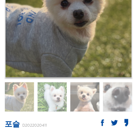
포슬
D2022020411