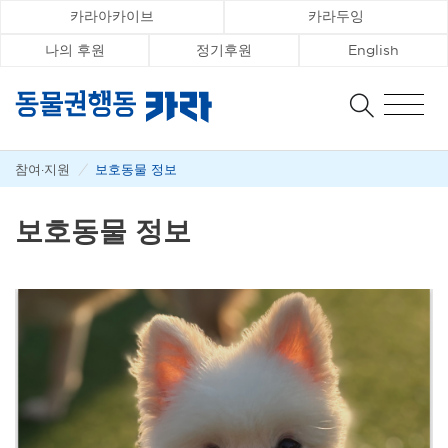
카라아카이브
카라두잉
나의 후원
정기후원
English
참여·지원
/
보호동물 정보
보호동물 정보