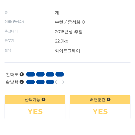
종
개
성별(중성화)
수컷 / 중성화 O
추정나이
2018년생 추정
몸무게
22.9kg
털색
화이트그레이
친화도
활발함
산책가능
배변훈련
YES
YES