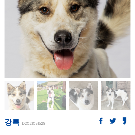
강록
D2021031528