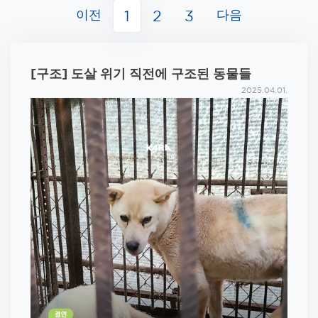
이전
다음
1
2
3
[구조] 도살 위기 직전에 구조된 동물들
2025.04.01.