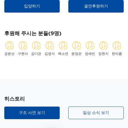
입양하기
결연후원하기
후원해 주시는 분들(9명)
공윤선
구현서
김다은
김명식
백소연
윤정은
장세빈
정현지
한아름
히스토리
구조 사연 보기
일상 소식 보기