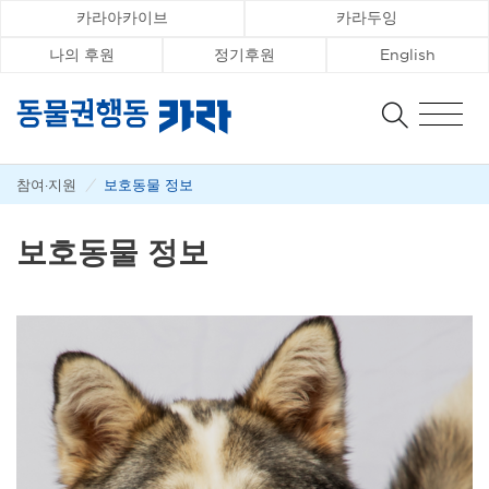
카라아카이브
카라두잉
나의 후원
정기후원
English
참여·지원
/
보호동물 정보
보호동물 정보