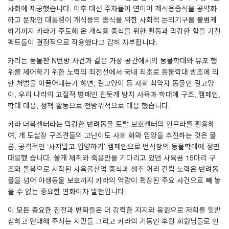
사회에 제공했습니다. 이후 대선 주자들이 연이어 개식용종식을 공약화
하고 문재인 대통령이 개식용의 종식을 위한 사회적 논의기구를 출범케
하기까지 카라가 주도해 온 개식용 종식을 위한 활동과 막강한 힘을 가진
팩트들이 결정적으로 작용했다고 감히 자부합니다.
카라는 동물판 N번방 사건과 같은 가상 공간에서의 동물학대와 유포 행
위를 제어하기 위한 노력의 최전선에서 국내 최초로 동물학대 방조에 의
한 처벌을 이끌어내는가 하면, 길고양이 등 사회 최약자 동물인 길고양
이, 우리 나라의 고질적 병폐인 진돗개 방치 사육과 학대에 구조, 캠페인,
학대 대응, 정책 활동으로 전방위적으로 대응 했습니다.
카라 더봄센터라는 막강한 반려동물 토탈 보호센터의 인프라를 활용하
여, 개 도살장 구조견들의 고난이도 사회 화와 입양을 추진하는 것은 물
론, 공격적인 ‘사지말고 입양하기’ 캠페인으로 번식장의 동물학대에 정면
대응했 습니다. 쓸개 채취와 죽음만을 기다리고 있던 사육곰 15마리 구
조와 돌봄으로 시작된 사육곰산업 종식과 생추 어리 건립 노력은 반려동
물을 넘어 야생동물 보호까지 카라의 역량이 확장된 주요 사건으로 빼 놓
을 수 없는 중요한 변화이자 발전입니다.
이 모든 중요한 진전과 변화들은 더 강력한 지지와 응원으로 저희를 뒷받
침하고 연대해 주시는 시민들 그리고 카라의 기둥인 후원 회원님들로 인