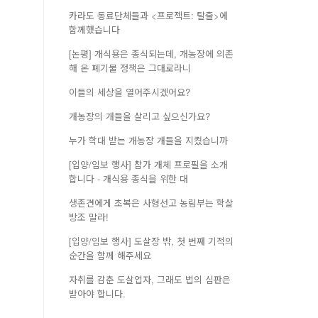
카라도 동료단체들과 <프로젝트: 탈출>에
함께했습니다
[논평] 개식용은 종식되는데, 개농장에 의존
해 온 폐기물 정책은 그대로라니
이들의 세상을 열어주시겠어요?
개농장의 개들을 살리고 싶으신가요?
누가 학대 받는 개농장 개들을 지켰습니까
[입양/임보 행사] 참가 개체 프로필을 소개
합니다 - 개식용 종식을 위한 대
생존견에게 초복은 사형선고 농림부는 학살
방조 말라!
[입양/임보 행사] 도살장 밖, 첫 번째 기적의
순간을 함께 해주세요
자취를 감춘 도살업자, 그래도 법의 심판은
받아야 합니다.