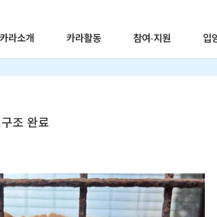
카라소개
카라활동
참여·지원
입
원구조 완료