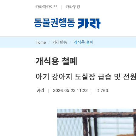
카라아카이브
|
카라두잉
Home
/
카라활동
/
개식용 철폐
개식용 철폐
아기 강아지 도살장 급습 및 전
카라
|
2026-05-22 11:22
|
763