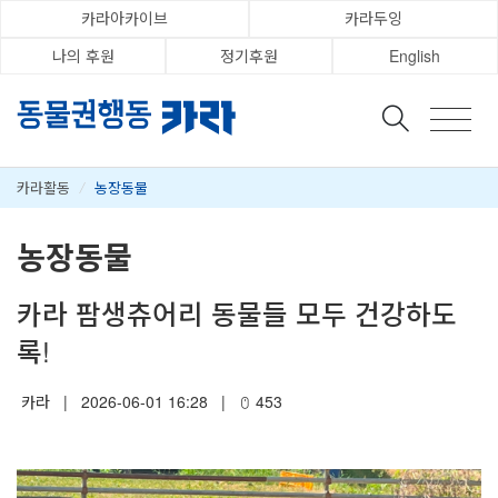
카라아카이브
카라두잉
나의 후원
정기후원
English
카라활동
/
농장동물
농장동물
카라 팜생츄어리 동물들 모두 건강하도
록!
카라
|
2026-06-01 16:28
|
453