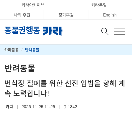
카라아카이브
카라두잉
나의 후원
정기후원
English
카라활동
/
반려동물
반려동물
번식장 철폐를 위한 선진 입법을 향해 계
속 노력합니다!
카라
|
2025-11-25 11:25
|
1342