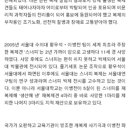
은폐되었다. 다른 한편 복제 실험의 결과로서 강제 출생된 복제
견들도 태어나자마자 어미로부터 박탈되어 인공 포유되며 비윤
리적 과학자들의 전리품이 되어 홍보에 동원되어야 했고 복제의
부작용인 조기노화, 선천적 질병과 장애로 고통받아야 했다.
⠀
2005년 서울대 수의대 황우석・이병천 팀이 세계 최초라 주장
한 복제견 ‘스너피’는 2년 가까이 암으로 고생하다 11세 경 사망
하였다. 사망 후에도 스너피는 편히 쉬지 못하고 박제되어 서울
대 박물관에 전시되어 있다. 줄기세포 논문 조작으로 황우석이
서울대에서 파면된 이후에도 서울대는 스너피 복제는 서울대연
구팀의 연구 성과라며 스너피 박제 전시를 고수하고 있는 것이
다. 이뿐 아니라 서울대학교는 이병천이 5살이 된 스너피를 재
복제해 ‘생산해 낸’ 재복제견 4마리 중 바로 사망한 1마리를 제
외한 나머지 3마리도 지적 재산으로 보유하고 있다.
⠀
국가가 오판하고 교육기관이 방조한 개복제 사기극과 이병천 파