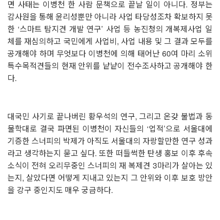
면 사태는 이병천 한 사람 문책으로 끝날 일이 아니다. 정부는
감사원을 통해 윤리성뿐만 아니라 사업 타당성조차 확보하지 못
한 ‘스마트 탐지견 개발 연구’ 사업 등 농진청의 개복제사업 일
체를 재심의하고 국민에게 사업비, 사업 내용 및 그 결과 모두를
공개해야 하며 무엇보다 이병천에 의해 태어난 60여 마리 소위
특수목적견들의 현재 안위를 낱낱이 전수조사하고 공개해야 한
다.
⠀
대국민 사기로 끝나버린 황우석의 연구, 그리고 온갖 불법과 동
물학대로 결국 파면된 이병천이 자신들의 ‘업적’으로 서울대에
기증한 스너피의 박제가 아직도 서울대의 자랑할만한 연구 성과
라고 생각하는지 묻고 싶다. 또한 떠들썩한 탄생 홍보 이후 후속
소식이 전혀 오리무중인 스너피의 재 복제견 3마리가 살아는 있
는지, 살았다면 어떻게 지내고 있는지 그 안위와 이후 보호 방안
을 강구 중인지도 매우 궁금하다.
⠀