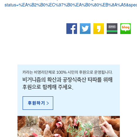
status=%EA%B2%B0%EC%97%B0%EA%B0%80%EB%8A%A5&species