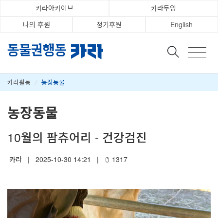
카라아카이브
카라두잉
나의 후원
정기후원
English
카라활동
/
농장동물
농장동물
10월의 팜츄어리 - 건강검진
카라
|
2025-10-30 14:21
|
1317