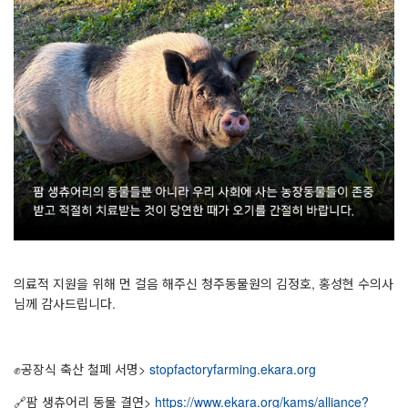
의료적 지원을 위해 먼 걸음 해주신 청주동물원
의
김정호
,
홍성현 수의사
님께 감사드립니다
.
✊
공장식 축산 철폐 서명
>
stopfactoryfarming.ekara.org
🔗
팜 생츄어리 동물 결연
>
https://www.ekara.org/kams/alliance?