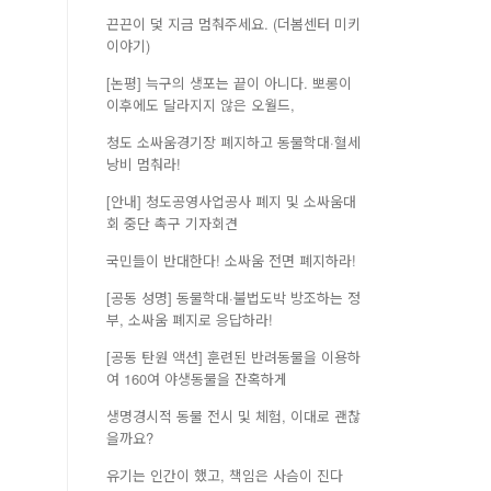
끈끈이 덫 지금 멈춰주세요. (더봄센터 미키
이야기)
[논평] 늑구의 생포는 끝이 아니다. 뽀롱이
이후에도 달라지지 않은 오월드,
청도 소싸움경기장 폐지하고 동물학대·혈세
낭비 멈춰라!
[안내] 청도공영사업공사 폐지 및 소싸움대
회 중단 촉구 기자회견
국민들이 반대한다! 소싸움 전면 폐지하라!
[공동 성명] 동물학대·불법도박 방조하는 정
부, 소싸움 폐지로 응답하라!
[공동 탄원 액션] 훈련된 반려동물을 이용하
여 160여 야생동물을 잔혹하게
생명경시적 동물 전시 및 체험, 이대로 괜찮
을까요?
유기는 인간이 했고, 책임은 사슴이 진다