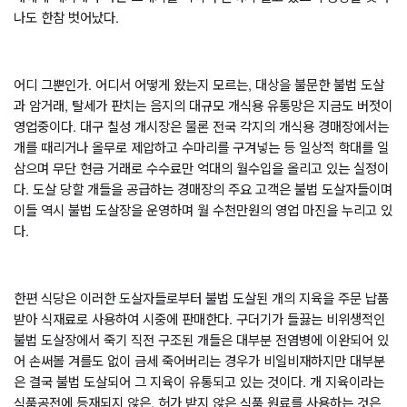
나도 한참 벗어났다
.      
어디 그뿐인가
. 
어디서 어떻게 왔는지 모르는
, 
대상을 불문한 불법 도살
과 암거래
, 
탈세가 판치는 음지의 대규모 개식용 유통망은 지금도 버젓이 
영업중이다
. 
대구 칠성 개시장은 물론 전국 각지의 개식용 경매장에서는 
개를 때리거나 올무로 제압하고 수마리를 구겨넣는 등 일상적 학대를 일
삼으며 무단 현금 거래로 수수료만 억대의 월수입을 올리고 있는 실정이
다
. 
도살 당할 개들을 공급하는 경매장의 주요 고객은 불법 도살자들이며 
이들 역시 불법 도살장을 운영하며 월 수천만원의 영업 마진을 누리고 있
다
. 
한편 식당은 이러한 도살자들로부터 불법 도살된 개의 지육을 주문 납품 
받아 식재료로 사용하여 시중에 판매한다
. 
구더기가 들끓는 비위생적인 
불법 도살장에서 죽기 직전 구조된 개들은 대부분 전염병에 이완되어 있
어 손써볼 겨를도 없이 금세 죽어버리는 경우가 비일비재하지만 대부분
은 결국 불법 도살되어 그 지육이 유통되고 있는 것이다
. 
개 지육이라는 
식품공전에 등재되지 않은
, 
허가 받지 않은 식품 원료를 사용하는 것은 