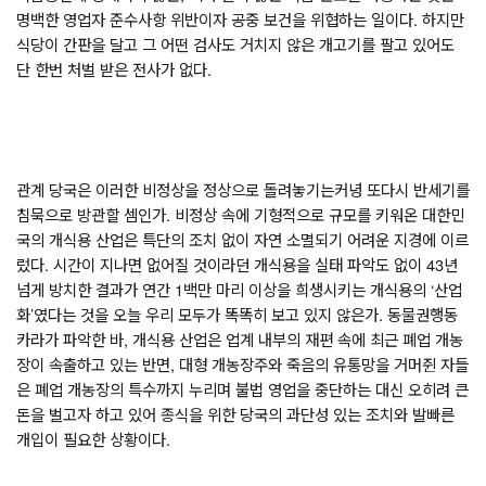
명백한 영업자 준수사항 위반이자 공중 보건을 위협하는 일이다
. 
하지만 
식당이 간판을 달고 그 어떤 검사도 거치지 않은 개고기를 팔고 있어도 
단 한번 처벌 받은 전사가 없다
. 
관계 당국은 이러한 비정상을 정상으로 돌려놓기는커녕 또다시 반세기를 
침묵으로 방관할 셈인가
. 
비정상 속에 기형적으로 규모를 키워온 대한민
국의 개식용 산업은 특단의 조치 없이 자연 소멸되기 어려운 지경에 이르
렀다
. 
시간이 지나면 없어질 것이라던 개식용을 실태 파악도 없이 
43
년 
넘게 방치한 결과가 연간 
1
백만 마리 이상을 희생시키는 개식용의 
‘
산업
화
’
였다는 것을 오늘 우리 모두가 똑똑히 보고 있지 않은가
. 
동물권행동 
카라가 파악한 바
, 
개식용 산업은 업계 내부의 재편 속에 최근 폐업 개농
장이 속출하고 있는 반면
, 
대형 개농장주와 죽음의 유통망을 거머쥔 자들
은 폐업 개농장의 특수까지 누리며 불법 영업을 중단하는 대신 오히려 큰 
돈을 벌고자 하고 있어 종식을 위한 당국의 과단성 있는 조치와 발빠른 
개입이 필요한 상황이다
.  