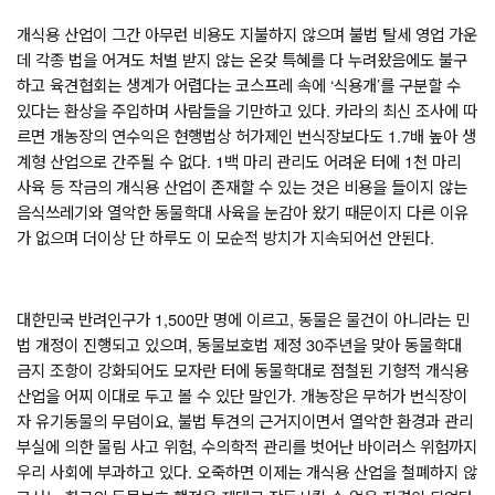
개식용 산업이 그간 아무런 비용도 지불하지 않으며 불법 탈세 영업 가운
데 각종 법을 어겨도 처벌 받지 않는 온갖 특혜를 다 누려왔음에도 불구
하고 육견협회는 생계가 어렵다는 코스프레 속에 
‘
식용개
’
를 구분할 수 
있다는 환상을 주입하며 사람들을 기만하고 있다
. 
카라의 최신 조사에 따
르면 개농장의 연수익은 현행법상 허가제인 번식장보다도 
1.7
배 높아 생
계형 산업으로 간주될 수 없다
. 1
백 마리 관리도 어려운 터에 
1
천 마리 
사육 등 작금의 개식용 산업이 존재할 수 있는 것은 비용을 들이지 않는 
음식쓰레기와 열악한 동물학대 사육을 눈감아 왔기 때문이지 다른 이유
가 없으며 더이상 단 하루도 이 모순적 방치가 지속되어선 안된다
. 
대한민국 반려인구가 
1,500
만 명에 이르고
, 
동물은 물건이 아니라는 민
법 개정이 진행되고 있으며
, 
동물보호법 제정 
30
주년을 맞아 동물학대 
금지 조항이 강화되어도 모자란 터에 동물학대로 점철된 기형적 개식용 
산업을 어찌 이대로 두고 볼 수 있단 말인가
. 
개농장은 무허가 번식장이
자 유기동물의 무덤이요
, 
불법 투견의 근거지이면서 열악한 환경과 관리
부실에 의한 물림 사고 위험
, 
수의학적 관리를 벗어난 바이러스 위험까지 
우리 사회에 부과하고 있다
. 
오죽하면 이제는 개식용 산업을 철폐하지 않