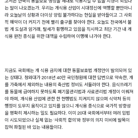
고서는 한국의 동물보호 행정을 제대로 작동시킬 수 없을 지경이 되었다
는 말이 나오겠는가
. 
우리는 개식용 산업이 시대정신에 역행할 뿐만아니
라 오늘날의 상황과 더이상 양립 불가하다는 현실을 받아들이고 그 사회
적 해악이 더 커지기 전에 빨리 출구를 찾아야 한다
. 
오늘도 전국에서 불
법 개 도살과 암거래
, 
탈세가 횡행하고 있음을 직시하고 최단 기간 내 개
식용 완전 종식을 위한 대책을 수립하여 이행해 나가야 한다
. 
지금도 국회에는 개 식용 금지에 대한 동물보호법 개정안이 발의되어 있
는 상태다
. 
청와대가 
2018
년 
40
만 국민청원에 대한 답변으로 약속한
, 
개
를 가축에서 제외하는 내용의 축산법 정비도 서둘러야 한다
. 
음식쓰레기
를 동물에 급여하지 못하도록 폐기물관리법과 사료관리법 개정이 이뤄져
야 하며
, 
개식용 산업에 관한 한 현행법도 지켜지지 않으며 식약처 등의 
행정이 도무지 움직이고 있지를 않으니 개식용 종식으로 국가적 방향성
을 명확히 제시하는 일도 필요하다
. 
이미 
20
대 국회에서부터 여러 입법
이 시도되었으나 실체 없는 
‘
사회적 합의
’
와 정부의 의지 미비에 발목이 
잡혀 좌절된 바 있는 내용들이다
. 