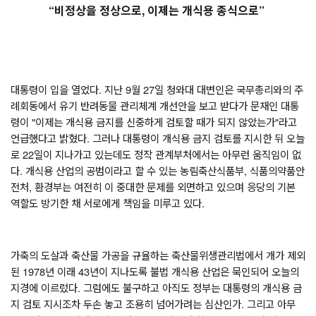
“
비정상을 정상으로
, 
이제는 개식용 종식으로
” 
대통령이 입을 열었다
. 
지난 
9
월 
27
일 청와대 대변인은 국무총리와의 주
례회동에서 유기 반려동물 관리체계 개선안을 보고 받다가 문재인 대통
령이 
"
이제는 개식용 금지를 신중하게 검토할 때가 되지 않았는가
"
라고 
언급했다고 밝혔다
. 
그러나 대통령이 개식용 금지 검토를 지시한 뒤 오늘
로 
22
일이 지나가고 있는데도 정작 관계부처에서는 아무런 움직임이 없
다
. 
개식용 산업의 공범이라고 할 수 있는 농림축산식품부
, 
식품의약품안
전처
, 
환경부는 여전히 이 중대한 문제를 외면하고 있으며 응당의 기본 
역할도 방기한 채 서로에게 책임을 미루고 있다
. 
가축의 도살과 축산물 가공을 규율하는 축산물위생관리법에서 개가 제외
된 
1978
년 이래 
43
년이 지나도록 불법 개식용 산업은 묵인되어 오늘의 
지경에 이르렀다
. 
그럼에도 불구하고 아직도 정부는 대통령의 개식용 금
지 검토 지시조차 두손 놓고 조용히 넘어가려는 심산인가
. 
그리고 아무 