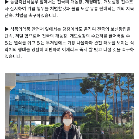
▶ 농림축산식품부 앞에서는 전국의 개농장, 개경매장, 개도살장 전수조
사 실시하여 위법 행위를 처벌할것과 불법 도살·유통·판매되는 개의 지육 
단속. 처벌을 촉구하였습니다.
⠀
▶ 식품의약품 안전처 앞에서는 당장이라도 움직여 전국의 보신탕집을 
단속. 처벌 함으로써 전국의 개농장, 개도살장의 수요처를 끊어버릴 수 
있는 열쇠를 쥐고 있는 부처임에도 가장 나몰라라 관전 태도를 보이는 식
약처의 행태를 맹렬히 비판하며 이제라도 즉시 발 벗고 나설 것을 촉구하
였습니다.