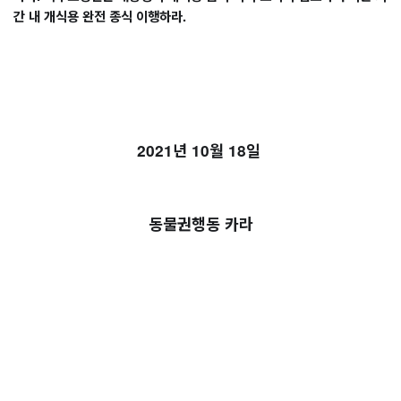
간 내 개식용 완전 종식 이행하라
.
2021
년 
10
월 
18
일 
동물권행동 카라