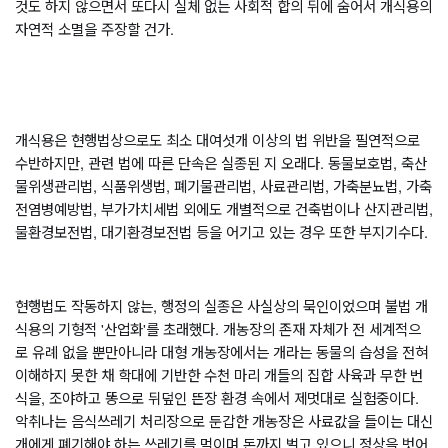
것도 하지 않으면서 또다시 실체 없는 사회적 합의 뒤에 숨어서 개식용의 
자연적 소멸을 주장할 건가
. 
개식용은 현행법상으로도 최소 대여섯개 이상의 법 위반을 필연적으로 
수반하지만
, 
관련 법에 따른 단속은 실종된 지 오래다
. 
동물보호법
, 
축산
물위생관리법
, 
식품위생법
, 
폐기물관리법
, 
사료관리법
, 
가축분뇨법
, 
가축
전염병예방법
, 
부가가치세법 외에도 개별적으로 건축법이나 산지관리법
, 
물환경보전법
, 
대기환경보전법 등을 어기고 있는 경우 또한 부지기수다
. 
현행법도 작동하지 않는
, 
행정의 실종은 사실상의 묵인이었으며 불법 개
식용의 기형적 
'
산업화
'
를 초래했다
. 
개농장의 존재 자체가 전 세계적으
로 유례 없을 뿐만아니라 대형 개농장에서는 개라는 동물의 습성을 전혀 
이해하지 못한 채 학대에 기반한 수천 마리 개들의 집합 사육과 무한 번
식을
, 
조야하고 똥으로 뒤덮인 뜬장 환경 속에서 제멋대로 실험중이다
. 
악취나는 음식쓰레기 처리장으로 둔갑한 개농장은 사료값을 들이는 대신 
개에게 폐기해야 하는 쓰레기를 먹이며 돈까지 벌고 있으니 정상을 벗어