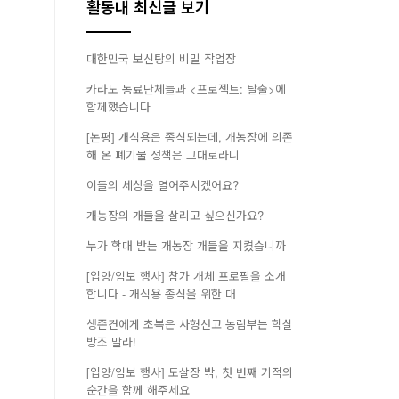
활동내 최신글 보기
대한민국 보신탕의 비밀 작업장
카라도 동료단체들과 <프로젝트: 탈출>에
함께했습니다
[논평] 개식용은 종식되는데, 개농장에 의존
해 온 폐기물 정책은 그대로라니
이들의 세상을 열어주시겠어요?
개농장의 개들을 살리고 싶으신가요?
누가 학대 받는 개농장 개들을 지켰습니까
[입양/임보 행사] 참가 개체 프로필을 소개
합니다 - 개식용 종식을 위한 대
생존견에게 초복은 사형선고 농림부는 학살
방조 말라!
[입양/임보 행사] 도살장 밖, 첫 번째 기적의
순간을 함께 해주세요