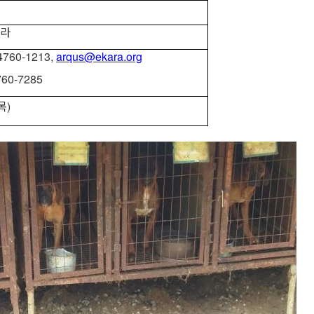
카라
-4760-1213,
arqus@ekara.org
760-7285
목
)