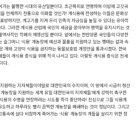
어가는 불행한 시대의 유산일뿐이다
.
초근목피로 연명하며 이밥에 고깃국
택을 언제까지 전통으로 미화할 것인가
!
개식용에 찬성하는 이들은 문화상
 표방하지만
,
개고기를 지켜 우리 민족의 자긍심을 높일 수 있다는 유아적
하다
.
그러한 개식용 산업에 국민의 세금을 쏟아부어 명맥을 유지시키는 것
몰역사적인 적폐의 재생산일 뿐이다
.
앞에서는 찬반양론 국민들의 다양한
는 슬그머니
‘
식용
’
개농장에 예산과 물품을 지원하고 있는 행태는 겉과 속
은 개와 고양이 식용을 금지하는 동물보호법 개정안을 통과시켰다
.
한국
체들이 개식용 종식을 위해 적극 나서고 있다
.
이렇듯 개식용 종식은 전세
것이다
.
 지원하는 지자체들이야말로 대한민국의 수치이며
,
이 땅에서 시급히 청산
‘
개농장을 지원하는 세계 유일 대한민국의 지자체들
’
에게 강력히 촉구한
식용의 수명을 연장하려는 시도를 즉각 중단하라
!
진심으로 그들 식용개
유도하고 하루라도 빨리 끔찍한 개농장을 폐쇄하는 것이 정답이다
.
그리고
 고통속에 살다 비참하게 죽어가는
‘
식용
’
개농장의 개들을 살리기 위한 정