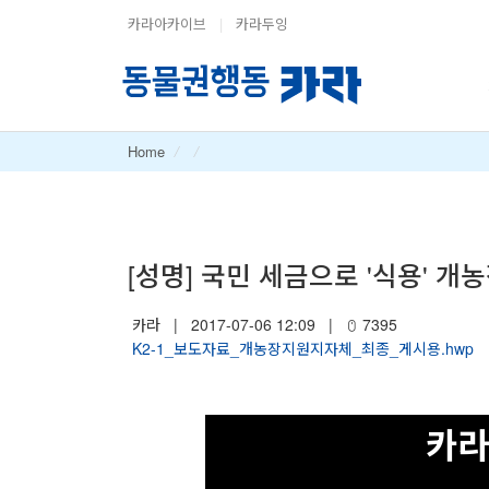
카라아카이브
|
카라두잉
Home
/
/
Category
[성명] 국민 세금으로 '식용' 개
카라
|
2017-07-06 12:09
|
7395
K2-1_보도자료_개농장지원지자체_최종_게시용.hwp
카라