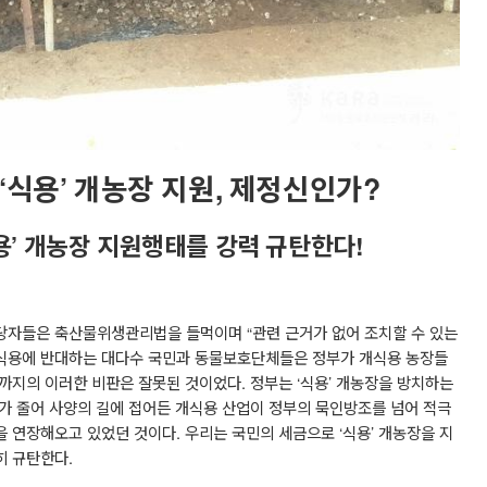
‘
식용
’
개농장 지원
,
제정신인가
?
용
’
개농장 지원행태를 강력 규탄한다
!
담당자들은 축산물위생관리법을 들먹이며
“
관련 근거가 없어 조치할 수 있는
식용에 반대하는 대다수 국민과 동물보호단체들은 정부가 개식용 농장들
까지의 이러한 비판은 잘못된 것이었다
.
정부는
‘
식용
’
개농장을 방치하는
가 줄어 사양의 길에 접어든 개식용 산업이 정부의 묵인방조를 넘어 적극
을 연장해오고 있었던 것이다
.
우리는 국민의 세금으로
‘
식용
’
개농장을 지
히 규탄한다
.