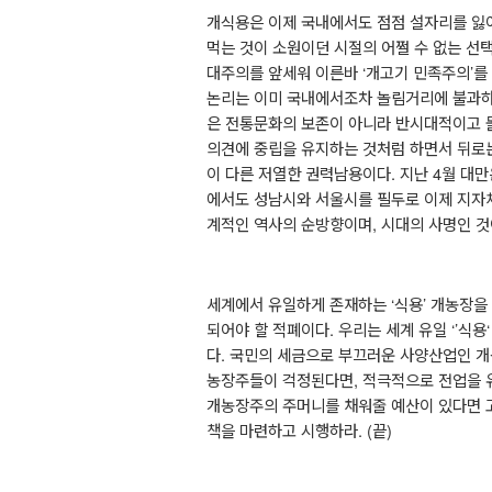
개식용은 이제 국내에서도 점점 설자리를 잃
먹는 것이 소원이던 시절의 어쩔 수 없는 선
대주의를 앞세워 이른바
‘
개고기 민족주의
’
를
논리는 이미 국내에서조차 놀림거리에 불과
은 전통문화의 보존이 아니라 반시대적이고 
의견에 중립을 유지하는 것처럼 하면서 뒤로
이 다른 저열한 권력남용이다
.
지난
4
월 대만
에서도 성남시와 서울시를 필두로 이제 지자
계적인 역사의 순방향이며
,
시대의 사명인 
세계에서 유일하게 존재하는
‘
식용
’
개농장을
되어야 할 적폐이다
.
우리는 세계 유일
‘’
식용
다
.
국민의 세금으로 부끄러운 사양산업인 개
농장주들이 걱정된다면
,
적극적으로 전업을 
개농장주의 주머니를 채워줄 예산이 있다면
책을 마련하고 시행하라
. (
끝
)