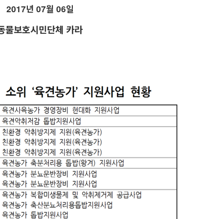
2017
년
07
월
06
일
동물보호시민단체 카라