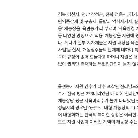
경북 김천시
,
전남 장성군
,
전북 정읍시
,
경기
면역증강제 및 구충제
,
톱밥과 악취제거제
,
용
’
개농장을
‘
육견농가
’
라 부르며
‘
사육환경 
등 다양한 명칭으로
‘
식용
’
개농장을 지원해 
다
.
게다가 일부 지자체들은 지원 대상을 육
사업
’
을 실시
,
개농장주들의 단체에 대하여 
속이 규정이 없어 힘들다고 하더니 지원은 대
없이 권리만 존재하는 특권집단인지 묻지 않
육견농가 지원 건수가 다수 포착된 전라남도
수가 전국 평균
273
마리였던 데 비해 전라
개농장당 평균 사육마리수가 높게 나타났던 
정읍시의 경우만
9
곳으로 대형 개농장의
11
어 대형화하는 한국의 특이한 상황은 이러한
도로 지원 사업이 이뤄진 지역의 개농장 수는