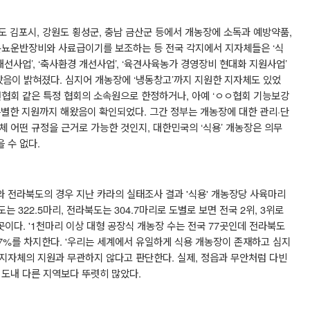
도 김포시
,
강원도 횡성군
,
충남 금산군 등에서 개농장에 소독과 예방약품
,
분뇨운반장비와 사료급이기를 보조하는 등 전국 각지에서 지자체들은
‘
식
개선사업
’, ‘
축사환경 개선사업
’, ‘
육견사육농가 경영장비 현대화 지원사업
’
왔음이 밝혀졌다
.
심지어 개농장에
‘
냉동창고
’
까지 지원한 지자체도 있었
견협회 같은 특정 협회의 소속원으로 한정하거나
,
아예
‘
ㅇㅇ
협회 기능보강
특별한 지원까지 해왔음이 확인되었다
.
그간 정부는 개농장에 대한 관리
·
단
체 어떤 규정을 근거로 가능한 것인지
,
대한민국의
‘
식용
’
개농장은 의무
을 수 없다
.
와 전라북도의 경우 지난 카라의 실태조사 결과
'
식용
'
개농장당 사육마리
남도는
322.5
마리
,
전라북도는
304.7
마리로 도별로 보면 전국
2
위
, 3
위로
곳이다
. '1
천마리 이상 대형 공장식 개농장 수는 전국
77
곳인데 전라북도
.7%
를 차지한다
. '
우리는 세계에서 유일하게 식용 개농장이 존재하고 심지
 지자체의 지원과 무관하지 않다고 판단한다
.
실제
,
정읍과 무안처럼 다빈
 도내 다른 지역보다 뚜렷히 많았다
.