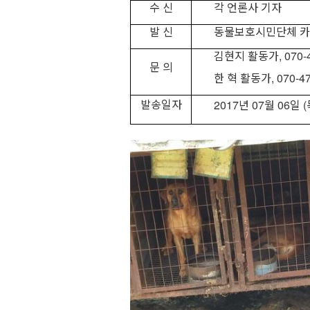
수 신
각 언론사 기자
발 신
동물보호시민단체 
김현지 활동가
, 070
문 의
한 혁 활동가
, 070-4
발송일자
2017
년
07
월
06
일
(