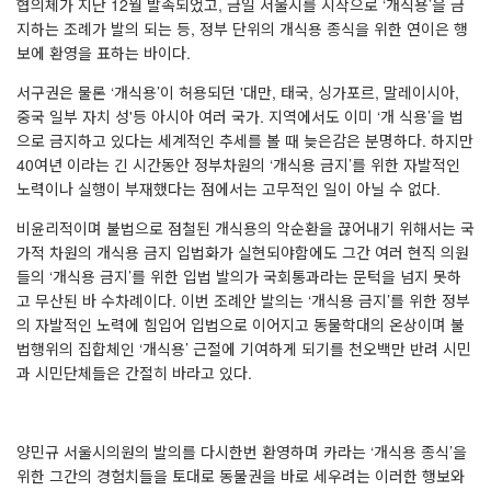
협의체가 지난 12월 발족되었고, 금일 서울시를 시작으로 ‘개식용’을 금
지하는 조례가 발의 되는 등, 정부 단위의 개식용 종식을 위한 연이은 행
보에 환영을 표하는 바이다.
서구권은 물론 ‘개식용’이 허용되던 '대만, 태국, 싱가포르, 말레이시아,
중국 일부 자치 성'등 아시아 여러 국가. 지역에서도 이미 ‘개 식용’을 법
으로 금지하고 있다는 세계적인 추세를 볼 때 늦은감은 분명하다. 하지만
40여년 이라는 긴 시간동안 정부차원의 ‘개식용 금지’를 위한 자발적인
노력이나 실행이 부재했다는 점에서는 고무적인 일이 아닐 수 없다.
비윤리적이며 불법으로 점철된 개식용의 악순환을 끊어내기 위해서는 국
가적 차원의 개식용 금지 입법화가 실현되야함에도 그간 여러 현직 의원
들의 ‘개식용 금지’를 위한 입법 발의가 국회통과라는 문턱을 넘지 못하
고 무산된 바 수차례이다. 이번 조례안 발의는 ‘개식용 금지’를 위한 정부
의 자발적인 노력에 힘입어 입법으로 이어지고 동물학대의 온상이며 불
법행위의 집합체인 ‘개식용’ 근절에 기여하게 되기를 천오백만 반려 시민
과 시민단체들은 간절히 바라고 있다.
양민규 서울시의원의 발의를 다시한번 환영하며 카라는 ‘개식용 종식’을
위한 그간의 경험치들을 토대로 동물권을 바로 세우려는 이러한 행보와