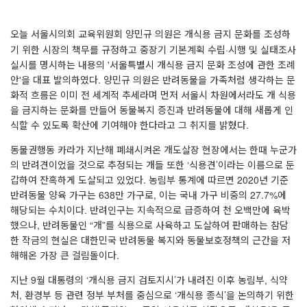
오늘 서울시의회 교육위원회 양민규 의원은 개식용 금지 문화를 조성하
기 위한 시장의 책무를 규정하고 중장기 기본계획 수립·시행 및 실태조사
실시를 명시하는 내용의 '서울특별시 개식용 금지 문화 조성에 관한 조례
안'을 대표 발의하였다. 양민규 의원은 반려동물을 가족처럼 생각하는 문
화적 흐름은 이미 전 세계적 추세라며 먼저 서울시 차원에서라도 개 식용
을 금지하는 문화를 만들어 동물복지 증진과 반려동물에 대해 새롭게 인
식할 수 있도록 확산에 기여해야 한다라고 그 취지를 밝혔다.
동물권행동 카라가 지난해 폐쇄시켜온 개도살장 현장에서는 한때 누군가
의 반려견이었을 것으로 추정되는 개들 또한 ‘식용견’이라는 이름으로 둔
갑하여 잔혹하게 도살되고 있었다. 농림부 통계에 따르면 2020년 기준
반려동물 양육 가구는 638만 가구로, 이는 국내 가구 비중의 27.7%에
해당되는 수치이다. 반려인구는 지속적으로 급증하여 천 오백만에 육박
했으나, 반려동물인 “개”를 식용으로 사육하고 도살하여 판매하는 참담
한 작금의 현실은 대한민국 반려동물 복지와 동물보호정책의 근간을 저
해해온 가장 큰 걸림돌이다.
지난 9월 대통령의 ‘개식용 금지 검토지시’가 내려진 이후 농림부, 식약
처, 환경부 등 관련 정부 부처를 중심으로 ‘개식용 종식’을 논의하기 위한