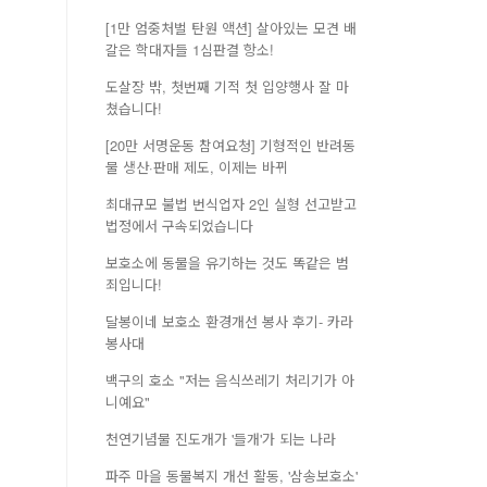
[1만 엄중처벌 탄원 액션] 살아있는 모견 배
갈은 학대자들 1심판결 항소!
도살장 밖, 첫번째 기적 첫 입양행사 잘 마
쳤습니다!
[20만 서명운동 참여요청] 기형적인 반려동
물 생산·판매 제도, 이제는 바뀌
최대규모 불법 번식업자 2인 실형 선고받고
법정에서 구속되었습니다
보호소에 동물을 유기하는 것도 똑같은 범
죄입니다!
달봉이네 보호소 환경개선 봉사 후기- 카라
봉사대
백구의 호소 "저는 음식쓰레기 처리기가 아
니예요"
천연기념물 진도개가 '들개'가 되는 나라
파주 마을 동물복지 개선 활동, '삼송보호소'