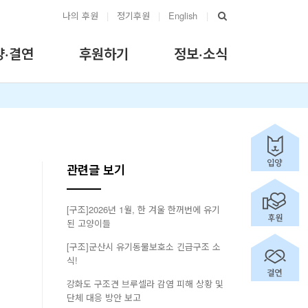
나의 후원
|
정기후원
|
English
|
양·결연
후원하기
정보·소식
관련글 보기
[구조]2026년 1월, 한 겨울 한꺼번에 유기
된 고양이들
[구조]군산시 유기동물보호소 긴급구조 소
식!
강화도 구조견 브루셀라 감염 피해 상황 및
단체 대응 방안 보고