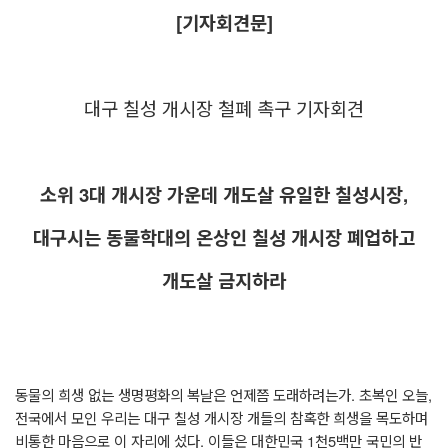
[
기자회견문
]
대구 칠성 개시장 철폐 촉구 기자회견
소위
3
대 개시장 가운데 개도살 유일한 칠성시장
,
대구시는 동물학대의 온상인 칠성 개시장 폐업하고
개도살 금지하라
동물의 희생 없는 생명평화의 복날은 언제쯤 도래하려는가
.
초복인 오늘
,
전국에서 모인 우리는 대구 칠성 개시장 개들의 참혹한 희생을 목도하며
비통한 마음으로 이 자리에 섰다
.
이들은 대한민국
1
천
5
백만 국민의 반