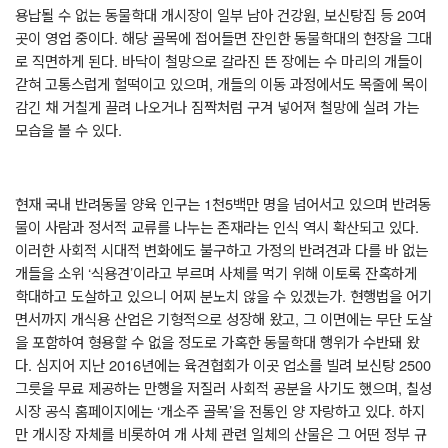
용납될 수 없는 동물학대 개시장이 일부 남아 건강원
,
보신탕집 등
20
여
곳이 영업 중이다
.
해당 골목에 접어들면 잔인한 동물학대의 현장을 그대
로 직면하게 된다
.
바닥이 철망으로 갈라진 뜬 장에는 수 마리의 개들이
갇혀 고통스럽게 헐떡이고 있으며
,
개들의 이동 과정에서도 목줄에 목이
감긴 채 거칠게 끌려 나오거나 짐짝처럼 구겨 넣어져 철망에 실려 가는
모습을 볼 수 있다
.
현재 국내 반려동물 양육 인구는
1
천
5
백만 명을 넘어서고 있으며 반려동
물이 사람과 정서적 교류를 나누는 존재라는 인식 역시 확산되고 있다
.
이러한 사회적 시대적 변화에도 불구하고 가정의 반려견과 다를 바 없는
개들을 소위
‘
식용견
’
이라고 부르며 사체를 먹기 위해 이토록 잔혹하게
학대하고 도살하고 있으니 어찌 분노치 않을 수 있겠는가
.
현행법을 어기
면서까지 개식용 산업은 기형적으로 성장해 왔고
,
그 이면에는 무단 도살
을 포함하여 형용할 수 없을 정도로 가혹한 동물학대 행위가 수반돼 왔
다
.
심지어 지난
2016
년에는 육견협회가 이곳 업소를 빌려 보신탕
2500
그릇을 무료 제공하는 만행을 저질러 사회적 공분을 사기도 했으며
,
칠성
시장 공식 홈페이지에는
‘
개소주 골목
’
을 전통인 양 자랑하고 있다
.
하지
만 개시장 자체를 비롯하여 개 사체 관련 일체의 산물은 그 어떤 정부 규