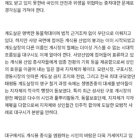
제도 받고 있지 못한바 국민의 안전과 위생을 위협하는 중차대한 문제로
경각심을 가져야 한다
.
개도살은 명백한 동물학대이며 법적 근거조차 없이 무단으로 이뤄지고
있다
.
하지만 사양 국면에 접어든 개식용 산업의 붕괴는 이미 시작되었고
개도살장의 다른 이름인 개시장의 철폐는 더이상 거스를 수 없는 시대적
흐름임을 대구시도 이제 알아야 한다
.
사양산업에 접어들어 표류하고 있
는 개식용 산업 종사자들에게 업종 전환의 기회 등을 제공함으로써 상인
의 호응을 이끌어 내는 일은 결국 지자체의 몫이다
.
모란시장
,
구포시장
,
경동시장의 잇따른 개도살 금지 조치와 전업
,
그리고 전국 최대 규모였던
태평동 개도살장의 영구 철거 과정 속에는 생명존중의 대세를 받아들이
는 지자체의 적극적 행정이 돋보였다
.
특히 최근 성사된 구포 개시장의
완전 폐업은 다수의 시민과 풀뿌리활동가
,
동물보호단체
,
지자체가 각자
제몫을 다함으로써 지자체와 상인들간 민주적 합의에 도달한 모범적 사
례로 대구시가 본받을 만하다
.
대구에서도 개식용 종식을 염원하는 시민의 바람은 더욱 거세어지고 있