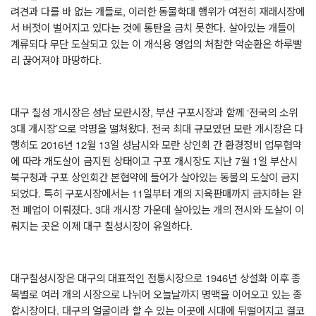
려견과 다를 바 없는 개들로
,
이러한 동물학대 행위가 여전히 재래시장에
서 버젓이 벌어지고 있다는 것에 통탄을 금치 못한다
.
살아있는 개들이
계류되다 무단 도살되고 있는 이 개식용 영업의 처참한 악순환은 하루빨
리 끊어져야 마땅하다
.
대구 칠성 개시장은 성남 모란시장
,
부산 구포시장과 함께
‘
전국의 소위
3
대 개시장
’
으로 악명을 떨쳐왔다
.
전국 최대 규모였던 모란 개시장은 다
행히도
2016
년
12
월
13
일 성남시와 모란 상인회 간 환경정비 업무협약
에 따라 개도살이 금지된 상태이고 구포 개시장도 지난
7
월
1
일 부산시
북구청과 구포 상인회간 본협약에 들어가 살아있는 동물의 도살이 금지
되었다
.
특히 구포시장에서는
11
일부터 개의 지육판매까지 금지하는 완
전 폐업이 이뤄졌다
. 3
대 개시장 가운데 살아있는 개의 전시와 도살이 이
뤄지는 곳은 이제 대구 칠성시장이 유일하다
.
대구칠성시장은 대구의 대표적인 전통시장으로
1946
년 상설화 이후 종
목별로 여러 개의 시장으로 나뉘어 오늘날까지 명맥을 이어오고 있는 종
합시장이다
.
대구의 얼굴이라 할 수 있는 이곳에 시대에 뒤떨어지고 결코