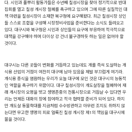
다
.
시민과 풀뿌리 활동가들은 수년째 칠성시장을 찾아 정기적으로 반대
집회를 열고 칠성 개시장 철폐를 촉구하고 있으며 그에 따른 실질적인 대
책 마련을 칠성시장이 소재한 북구청에 요구해왔다
.
최근 칠성시장 상인
들 스스로 조합을 구성해 시장정비사업을 준비한다는 소식도 들려오고
있다
.
대구시와 북구청은 시민과 상인들의 요구에 부응하여 적극적으로
대책을 강구해야 하며 더이상 강 건너 불구경하듯 하는 일은 없어야 할
것이다
.
대구시는 다른 곳들이 변화를 거듭하고 있는데도 개를 즉석 도살하는 개
식용 산업의 거점이 여전히 대구에 남아 있음을 제발 부끄럽게 여기라
.
개식용 종식을 염원하는 우리가 오늘 대구에 모인 것은 대구시의 능동적
인 역할을 촉구하기 위함이다
.
대구 칠성시장이 개도살장을 철폐하여 재
래 개시장의 오명을 벗고 생명존중의 전통시장으로 거듭날 수 있다면 우
리는 언제든 대화의 장에 참여하고 적극 협력할 준비가 되어 있다
.
하지
만 개도살 동물학대를 지금처럼 수수방관하고 아무런 조치도 취하지 않
는다면 무고한 생명의 피로 얼룩진 칠성 개시장 제
1
의 책임을 대구시에
물을 것이다
.