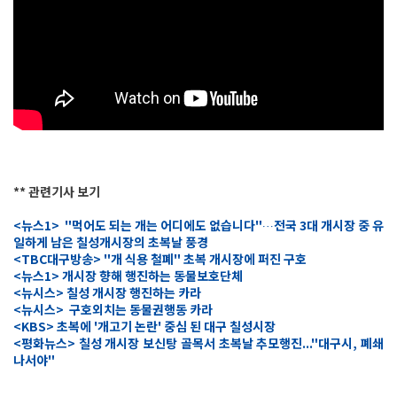
** 관련기사 보기
<뉴스1> "먹어도 되는 개는 어디에도 없습니다"
전국 3대 개시장 중 유
…
일하게 남은 칠성개시장의 초복날 풍경
<TBC대구방송
> "개 식용 철폐" 초복 개시장에 퍼진 구호
<뉴스1> 개시장 향해 행진하는 동물보호단체
<뉴시스> 칠성 개시장 행진하는 카라
<뉴시스> 구호외치는 동물권행동 카라
<KBS> 초복에 '개고기 논란' 중심 된 대구 칠성시장
<평화뉴스> 칠성 개시장 보신탕 골목서 초복날 추모행진..."대구시, 폐쇄
나서야"