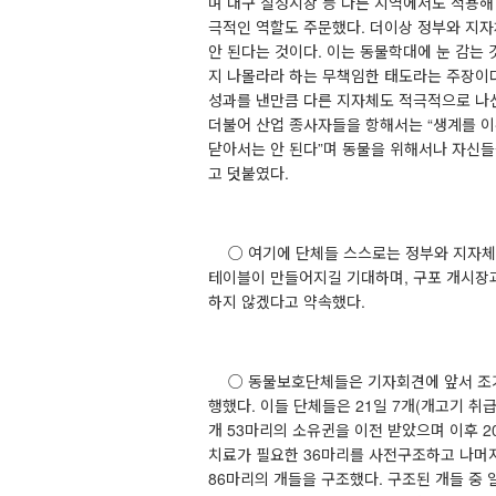
며 대구 칠성시장 등 다른 지역에서도 적용해
극적인 역할도 주문했다
.
더이상 정부와 지자
안 된다는 것이다
.
이는 동물학대에 눈 감는 
지 나몰라라 하는 무책임한 태도라는 주장이
성과를 낸만큼 다른 지자체도 적극적으로 나
더불어 산업 종사자들을 항해서는
“
생계를 이
닫아서는 안 된다
”
며 동물을 위해서나 자신들
고 덧붙였다
.
○
여기에 단체들 스스로는 정부와 지자체
테이블이 만들어지길 기대하며
,
구포 개시장과
하지 않겠다고 약속했다
.
○
동물보호단체들은 기자회견에 앞서 조기
행했다
.
이들 단체들은
21
일
7
개
(
개고기 취급
개
53
마리의 소유귄을 이전 받았으며 이후
2
치료가 필요한
36
마리를 사전구조
하고 나머
86
마리의 개들을 구조했다
.
구조된 개들
중 