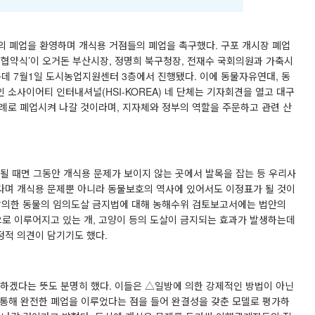
의 폐업을 환영하며 개식용 거점들의 폐업을 촉구했다
.
구포 개시장 폐업
 협약식
’
이 오거돈 부산시장
,
정명희 북구청장
,
전재수 국회의원과 가축시
운데
7
월
1
일 도시농업지원센터
3
층에서 진행됐다
.
이에 동물자유연대
,
동
인 소사이어티 인터내셔널
(HSI-KOREA)
네 단체는 기자회견을 열고 대구
차례로 폐업시켜 나갈 것이라며
,
지자체와 정부의 역할을 주문하고 관련 산
될 때면 그동안 개식용 문제가 보이지 않는 곳에서 발목을 잡는 등 우리사
다며 개식용 문제뿐 아니라 동물보호의 역사에 있어서도 이정표가 될 것이
발의한 동물의 임의도살 금지법에 대해 농해수위 검토보고서에는 법안의
로 이루어지고 있는 개
,
고양이 등의 도살이 금지되는 효과가 발생하는데
정적 의견이 담기기도 했다
.
하겠다는 뜻도 분명히 했다
.
이들
은
△
일방에 의한 강제적인 방법이 아닌
통해 완전한 폐업을 이루었다는 점을 들어 완결성을 갖춘 모델로 평가하