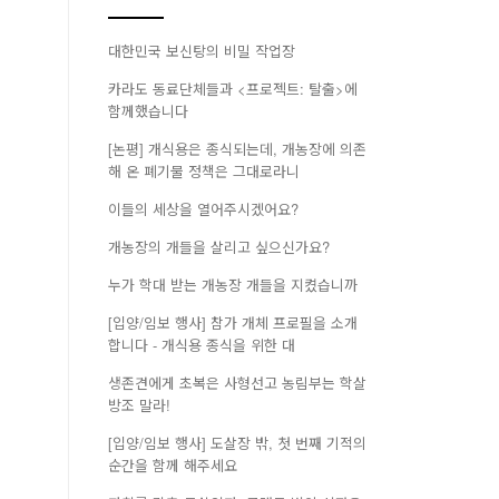
대한민국 보신탕의 비밀 작업장
카라도 동료단체들과 <프로젝트: 탈출>에
함께했습니다
[논평] 개식용은 종식되는데, 개농장에 의존
해 온 폐기물 정책은 그대로라니
이들의 세상을 열어주시겠어요?
개농장의 개들을 살리고 싶으신가요?
누가 학대 받는 개농장 개들을 지켰습니까
[입양/임보 행사] 참가 개체 프로필을 소개
합니다 - 개식용 종식을 위한 대
생존견에게 초복은 사형선고 농림부는 학살
방조 말라!
[입양/임보 행사] 도살장 밖, 첫 번째 기적의
순간을 함께 해주세요