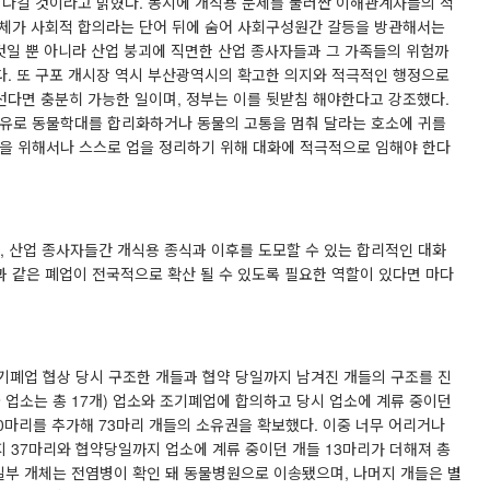
 나갈 것이라고 밝혔다
.
동시에 개식용 문제를 둘러싼 이해관계자들의 적
체가 사회적 합의라는 단어 뒤에 숨어 사회구성원간 갈등을 방관해서는
것일 뿐 아니라 산업 붕괴에 직면한 산업 종사자들과 그 가족들의 위험까
다
.
또 구포 개시장 역시 부산광역시의 확고한 의지와 적극적인 행정으로
선다면 충분히 가능한 일이며
,
정부는 이를 뒷받침 해야한다고 강조했다
.
유로 동물학대를 합리화하거나 동물의 고통을 멈춰 달라는 호소에 귀를
을 위해서나 스스로 업을 정리하기 위해 대화에 적극적으로 임해야 한다
,
산업 종사자들간 개식용 종식과 이후를 도모할 수 있는 합리적인 대화
 같은 폐업이 전국적으로 확산 될 수 있도록 필요한 역할이 있다면 마다
폐업 협상 당시 구조한 개들과 협약 당일까지 남겨진 개들의 구조를 진
 업소는 총
17
개
)
업소와 조기폐업에 합의하고 당시 업소에 계류 중이던
0
마리를 추가해
73
마리 개들의 소유권을 확보했다
.
이중 너무 어리거나
지
37
마리와 협약당일까지 업소에 계류 중이던 개들
13
마리가 더해져 총
일부 개체는 전염병이 확인 돼 동물병원으로 이송됐으며
,
나머지 개들은 별