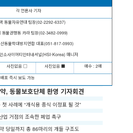
각 언론사 기자
택 동물자유연대 팀장
(
02-2292-6337
)
 동물권행동 카라 팀장
(02-3482-0999
)
부산동물학대방지연합 대표
(051-817-0993)
(HSI-Korea)
매니저
메인소사이어티인터내셔널
사진없음
□
사진있음
■
매수
: 2
매
배포 즉시 보도 가능
협약
,
동물보호단체 환영 기자회견
 첫 사례에
“
개식용 종식 이정표 될 것
”
산업 거점의 조속한 폐업 촉구
약 당일까지 총
86
마리의 개들 구조도