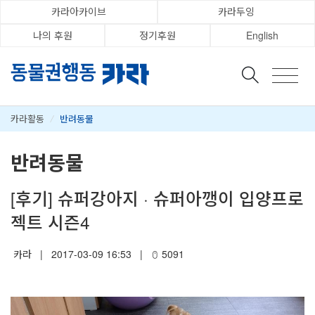
카라아카이브
카라두잉
나의 후원
정기후원
English
카라활동
/
반려동물
반려동물
[후기] 슈퍼강아지 · 슈퍼아깽이 입양프로
젝트 시즌4
카라
|
2017-03-09 16:53
|
5091